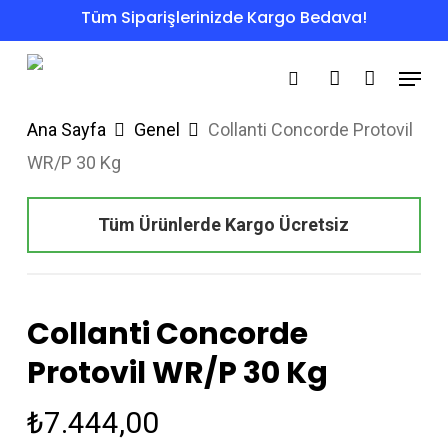
Skip
Tüm Siparişlerinizde Kargo Bedava!
to
Menu
main
search
account
content
Ana Sayfa
Genel
Collanti Concorde Protovil
WR/P 30 Kg
Tüm Ürünlerde Kargo Ücretsiz
Collanti Concorde
Protovil WR/P 30 Kg
₺
7.444,00