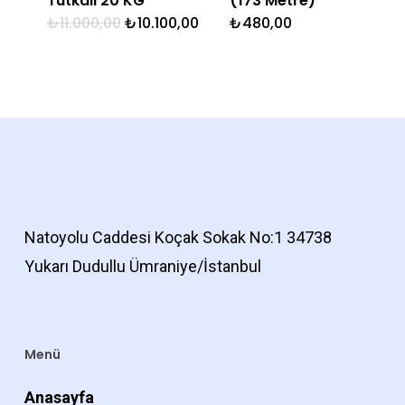
Tutkalı 20 KG
(173 Metre)
Orijinal
Şu
₺
11.000,00
₺
10.100,00
₺
480,00
fiyat:
andaki
₺11.000,00.
fiyat:
₺10.100,00.
Natoyolu Caddesi Koçak Sokak No:1 34738
Yukarı Dudullu Ümraniye/İstanbul
Menü
Anasayfa