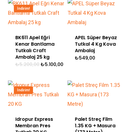
İndirim!
BK611 Apel Eğri
APEL Süper Beyaz
Kenar Bantlama
Tutkal 4 Kg Kova
Tutkalı Craft
Ambalaj
Ambalaj 25 kg
₺
549,00
Orijinal
Şu
₺
5.200,00
₺
5.100,00
fiyat:
andaki
₺5.200,00.
fiyat:
₺5.100,00.
İndirim!
Idropur Express
Palet Streç Film
Membran Pres
1.35 KG + Masura