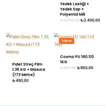
Yedek Lastiği +
Yedek Sap +
Polyemid Mili
Orijinal
Şu
₺
2.500,00
₺
2.400,00
fiyat:
an
₺2.500,00.
fiy
₺2.
İndirim!
Cosmo PU 160.110
1KG
Palet Streç Film
Orijinal
Şu
₺
860,00
₺
850,00
1.35 KG + Masura
fiyat:
andak
(173 Metre)
₺860,00.
fiyat:
₺850,0
₺
480,00