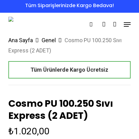
Skip
Tüm Siparişlerinizde Kargo Bedava!
to
Menu
main
search
account
content
Ana Sayfa
Genel
Cosmo PU 100.250 Sıvı
Express (2 ADET)
Tüm Ürünlerde Kargo Ücretsiz
Cosmo PU 100.250 Sıvı
Express (2 ADET)
₺
1.020,00