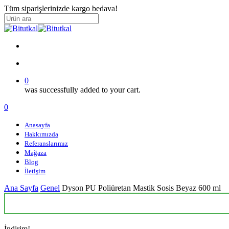
Skip
Tüm siparişlerinizde kargo bedava!
to
main
Close
content
Search
search
account
0
was successfully added to your cart.
Menu
search
account
0
Menu
Anasayfa
Hakkımızda
Referanslarımız
Mağaza
Blog
İletişim
Ana Sayfa
Genel
Dyson PU Poliüretan Mastik Sosis Beyaz 600 ml
İndirim!