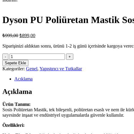
Dyson PU Poliüretan Mastik Sos
Orijinal
Şu
₺
999,00
₺
899,00
fiyat:
andaki
fiyat:
Siparişinizi aldıktan sonra, ürünü 1-2 iş günü içerisinde kargoya verec
₺999,00.
₺899,00.
Dyson
PU
Sepete Ekle
Poliüretan
Kategoriler:
Genel
,
Yapıştırıcı ve Tutkallar
Mastik
Sosis
Açıklama
Beyaz
600
Açıklama
ml
adet
Ürün Tanımı:
Sosis Poliüretan Mastik, tek bileşenli, poliüretan esaslı ve nem ile kü
sayesinde inşaat ve endüstriyel uygulamalarda güvenle kullanılır.
Özellikleri: