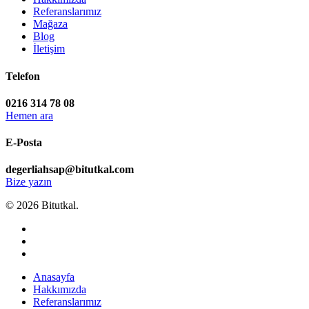
Referanslarımız
Mağaza
Blog
İletişim
Telefon
0216 314 78 08
Hemen ara
E-Posta
degerliahsap@bitutkal.com
Bize yazın
© 2026 Bitutkal.
facebook
google-
plus
instagram
Close
Anasayfa
Menu
Hakkımızda
Referanslarımız