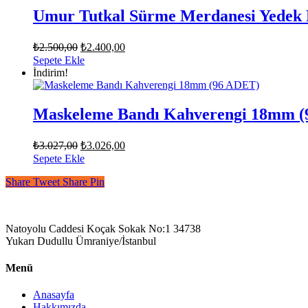
Umur Tutkal Sürme Merdanesi Yedek L
Orijinal
Şu
₺
2.500,00
₺
2.400,00
fiyat:
andaki
Sepete Ekle
fiyat:
₺2.500,00.
İndirim!
₺2.400,00.
Maskeleme Bandı Kahverengi 18mm 
Orijinal
Şu
₺
3.027,00
₺
3.026,00
fiyat:
andaki
Sepete Ekle
fiyat:
₺3.027,00.
Share
Tweet
Share
Pin
₺3.026,00.
Natoyolu Caddesi Koçak Sokak No:1 34738
Yukarı Dudullu Ümraniye/İstanbul
Menü
Anasayfa
Hakkımızda