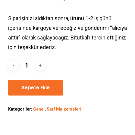
fiyat:
andaki
₺2.825,00.
fiyat:
Siparişinizi aldıktan sonra, ürünü 1-2 iş günü
₺2.724,00.
içerisinde kargoya vereceğiz ve gönderimi “alıcıya
aittir” olarak sağlayacağız. Bitutkal’ı tercih ettiğiniz
için teşekkür ederiz.
Sepete Ekle
Kategoriler:
Genel
,
Sarf Malzemeleri