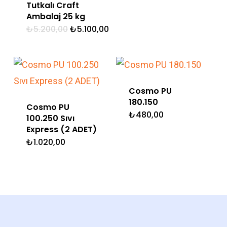
Tutkalı Craft
Ambalaj 25 kg
Orijinal
Şu
₺
5.200,00
₺
5.100,00
fiyat:
andaki
₺5.200,00.
fiyat:
₺5.100,00.
Cosmo PU
180.150
Cosmo PU
₺
480,00
100.250 Sıvı
Express (2 ADET)
₺
1.020,00