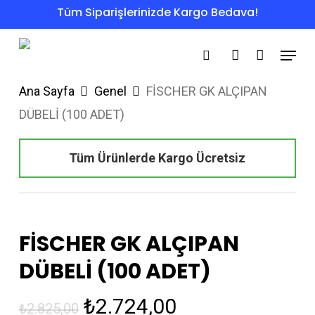
Skip
Tüm Siparişlerinizde Kargo Bedava!
to
Menu
main
search
account
content
Ana Sayfa
Genel
FİSCHER GK ALÇIPAN
DÜBELİ (100 ADET)
Tüm Ürünlerde Kargo Ücretsiz
FİSCHER GK ALÇIPAN
DÜBELİ (100 ADET)
Orijinal
Şu
₺
2.724,00
₺
2.825,00