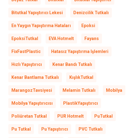
Bitutkal Yapıştırıcı Lekesi
Denizcilik Tutkalı
En Yaygın Yapıştırma Hataları
Epoksi
EpoksiTutkal
EVA Hotmelt
Fayans
FixFastPlastic
Hatasız Yapıştırma Işlemleri
Hızlı Yapıştırıcı
Kenar Bandı Tutkalı
Kenar Bantlama Tutkalı
KışlıkTutkal
MarangozTavsiyesi
Melamin Tutkalı
Mobilya
Mobilya Yapıştırıcısı
PlastikYapıştırıcı
Poliüretan Tutkal
PUR Hotmelt
PuTutkal
Pu Tutkal
Pu Yapıştırıcı
PVC Tutkalı