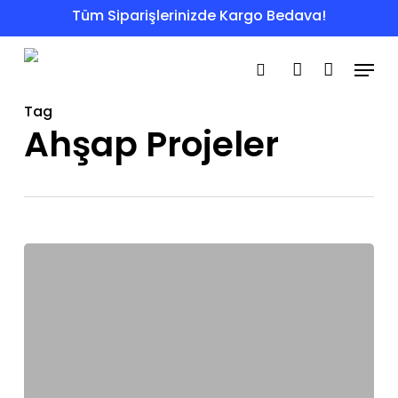
Skip
Tüm Siparişlerinizde Kargo Bedava!
to
Menu
main
search
account
content
Tag
Ahşap Projeler