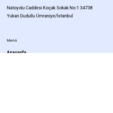
Natoyolu Caddesi Koçak Sokak No:1 34738
Yukarı Dudullu Ümraniye/İstanbul
Menü
Anasayfa
Hakkımızda
Referanslarımız
Mağaza
Blog
İletişim