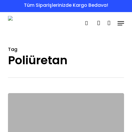
Skip
Tüm Siparişlerinizde Kargo Bedava!
to
Menu
main
search
account
content
Tag
Poliüretan