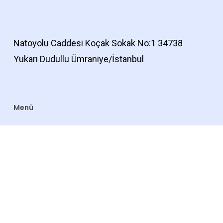
Natoyolu Caddesi Koçak Sokak No:1 34738
Yukarı Dudullu Ümraniye/İstanbul
Menü
Anasayfa
Hakkımızda
Referanslarımız
Mağaza
Blog