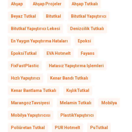
Ahşap
Ahşap Projeler
Ahşap Tutkalı
Beyaz Tutkal
Bitutkal
Bitutkal Yapıştırıcı
Bitutkal Yapıştırıcı Lekesi
Denizcilik Tutkalı
En Yaygın Yapıştırma Hataları
Epoksi
EpoksiTutkal
EVA Hotmelt
Fayans
FixFastPlastic
Hatasız Yapıştırma Işlemleri
Hızlı Yapıştırıcı
Kenar Bandı Tutkalı
Kenar Bantlama Tutkalı
KışlıkTutkal
MarangozTavsiyesi
Melamin Tutkalı
Mobilya
Mobilya Yapıştırıcısı
PlastikYapıştırıcı
Poliüretan Tutkal
PUR Hotmelt
PuTutkal