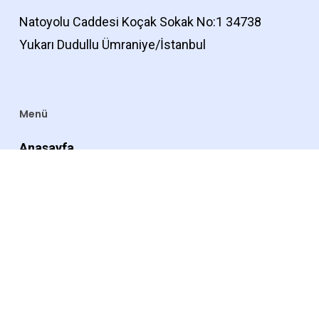
Natoyolu Caddesi Koçak Sokak No:1 34738
Yukarı Dudullu Ümraniye/İstanbul
Menü
Anasayfa
Hakkımızda
Referanslarımız
Mağaza
Blog
İletişim