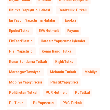
Bitutkal Yapıştırıcı Lekesi
Denizcilik Tutkalı
En Yaygın Yapıştırma Hataları
Epoksi
EpoksiTutkal
EVA Hotmelt
Fayans
FixFastPlastic
Hatasız Yapıştırma Işlemleri
Hızlı Yapıştırıcı
Kenar Bandı Tutkalı
Kenar Bantlama Tutkalı
KışlıkTutkal
MarangozTavsiyesi
Melamin Tutkalı
Mobilya
Mobilya Yapıştırıcısı
PlastikYapıştırıcı
Poliüretan Tutkal
PUR Hotmelt
PuTutkal
Pu Tutkal
Pu Yapıştırıcı
PVC Tutkalı