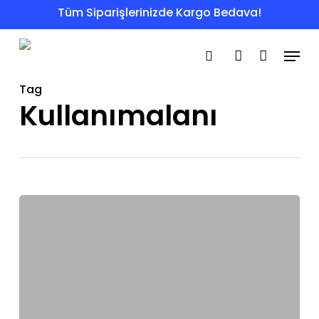
Skip
Tüm Siparişlerinizde Kargo Bedava!
to
Menu
main
search
account
content
Tag
Kullanımalanı